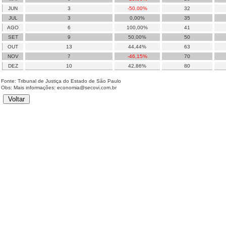
JUN
3
-50,00%
32
JUL
3
0,00%
35
AGO
6
100,00%
41
SET
9
50,00%
50
OUT
13
44,44%
63
NOV
7
-46,15%
70
DEZ
10
42,86%
80
Fonte: Tribunal de Justiça do Estado de São Paulo
Obs: Mais informações: economia@secovi.com.br