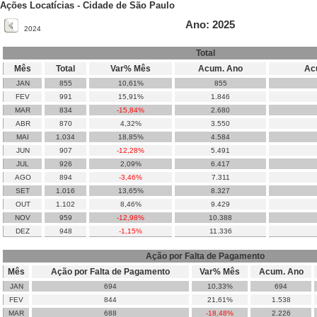
Ações Locatícias - Cidade de São Paulo
Ano: 2025
2024
Total
Mês
Total
Var% Mês
Acum. Ano
Ac
JAN
855
10,61%
855
FEV
991
15,91%
1.846
MAR
834
-15,84%
2.680
ABR
870
4,32%
3.550
MAI
1.034
18,85%
4.584
JUN
907
-12,28%
5.491
JUL
926
2,09%
6.417
AGO
894
-3,46%
7.311
SET
1.016
13,65%
8.327
OUT
1.102
8,46%
9.429
NOV
959
-12,98%
10.388
DEZ
948
-1,15%
11.336
Ação por Falta de Pagamento
Mês
Ação por Falta de Pagamento
Var% Mês
Acum. Ano
JAN
694
10,33%
694
FEV
844
21,61%
1.538
MAR
688
-18,48%
2.226