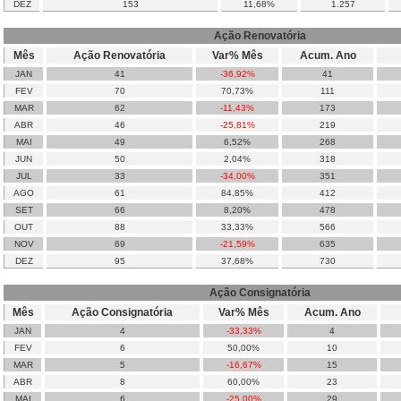
DEZ
153
11,68%
1.257
Ação Renovatória
Mês
Ação Renovatória
Var% Mês
Acum. Ano
JAN
41
-36,92%
41
FEV
70
70,73%
111
MAR
62
-11,43%
173
ABR
46
-25,81%
219
MAI
49
6,52%
268
JUN
50
2,04%
318
JUL
33
-34,00%
351
AGO
61
84,85%
412
SET
66
8,20%
478
OUT
88
33,33%
566
NOV
69
-21,59%
635
DEZ
95
37,68%
730
Ação Consignatória
Mês
Ação Consignatória
Var% Mês
Acum. Ano
JAN
4
-33,33%
4
FEV
6
50,00%
10
MAR
5
-16,67%
15
ABR
8
60,00%
23
MAI
6
-25,00%
29