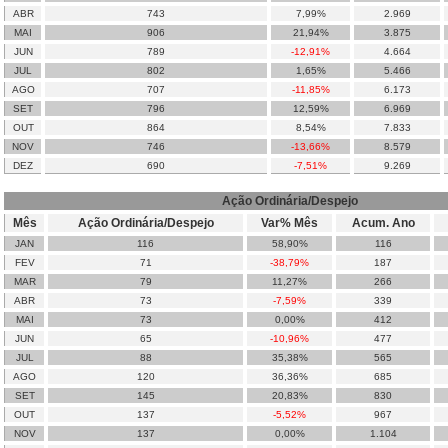
ABR
743
7,99%
2.969
MAI
906
21,94%
3.875
JUN
789
-12,91%
4.664
JUL
802
1,65%
5.466
AGO
707
-11,85%
6.173
SET
796
12,59%
6.969
OUT
864
8,54%
7.833
NOV
746
-13,66%
8.579
DEZ
690
-7,51%
9.269
Ação Ordinária/Despejo
Mês
Ação Ordinária/Despejo
Var% Mês
Acum. Ano
JAN
116
58,90%
116
FEV
71
-38,79%
187
MAR
79
11,27%
266
ABR
73
-7,59%
339
MAI
73
0,00%
412
JUN
65
-10,96%
477
JUL
88
35,38%
565
AGO
120
36,36%
685
SET
145
20,83%
830
OUT
137
-5,52%
967
NOV
137
0,00%
1.104