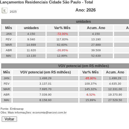
Lançamentos Residenciais Cidade São Paulo - Total
Ano: 2026
2025
unidades
Mês
unidades
Var% Mês
Acum. Ano
A
JAN
4.150
-72,00%
4.150
FEV
9.040
117,83%
13.190
MAR
14.699
62,60%
27.889
ABR
11.620
-20,95%
39.509
MAI
13.130
12,99%
52.639
VGV potencial (em R$ milhões)
Mês
VGV potencial (em R$ milhões)
Var% Mês
Acum. Ano
JAN
1.498,29
-85,90%
1.498,29
FEV
3.137,01
109,37%
4.635,30
MAR
7.695,70
145,32%
12.331,00
ABR
7.039,90
-8,52%
19.370,90
MAI
8.158,60
15,89%
27.529,50
Fonte: Embraesp
Obs: Mais informações: economia@secovi.com.br